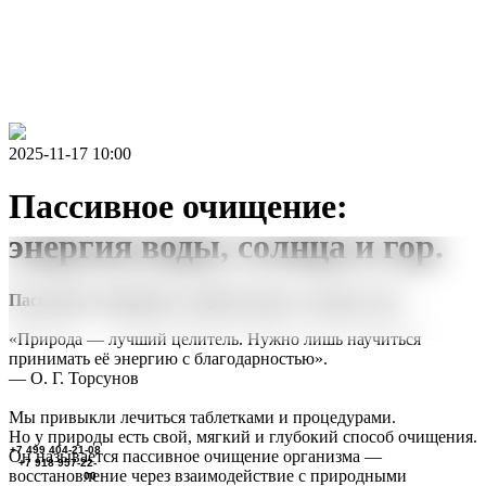
2025-11-17 10:00
Пассивное очищение:
энергия воды, солнца и гор.
Пассивное очищение: энергия воды, солнца и гор.
«Природа — лучший целитель. Нужно лишь научиться
принимать её энергию с благодарностью».
— О. Г. Торсунов
Мы привыкли лечиться таблетками и процедурами.
Но у природы есть свой, мягкий и глубокий способ очищения.
+7 499 404-21-08
Он называется пассивное очищение организма —
+7 918 957-22-
восстановление через взаимодействие с природными
00