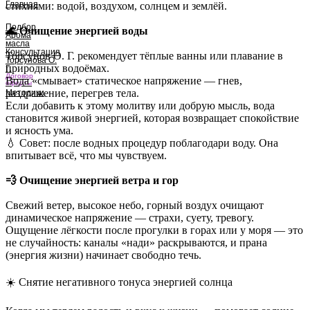
Главная
стихиями: водой, воздухом, солнцем и землёй.
Подбор
🌊 Очищение энергией воды
Арома
масла
Консультация
Торсунов О. Г. рекомендует тёплые ванны или плавание в
Торсунова О.
природных водоёмах.
Г.
Договор
Вода «смывает» статическое напряжение — гнев,
оферты
раздражение, перегрев тела.
Методики
Если добавить к этому молитву или добрую мысль, вода
становится живой энергией, которая возвращает спокойствие
и ясность ума.
💧 Совет: после водных процедур поблагодари воду. Она
впитывает всё, что мы чувствуем.
💨 Очищение энергией ветра и гор
Свежий ветер, высокое небо, горный воздух очищают
динамическое напряжение — страхи, суету, тревогу.
Ощущение лёгкости после прогулки в горах или у моря — это
не случайность: каналы «нади» раскрываются, и прана
(энергия жизни) начинает свободно течь.
☀️ Снятие негативного тонуса энергией солнца