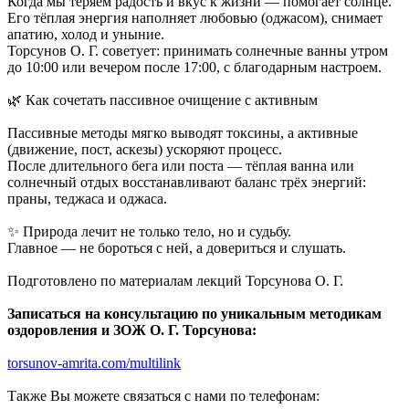
Когда мы теряем радость и вкус к жизни — помогает солнце.
Его тёплая энергия наполняет любовью (оджасом), снимает
апатию, холод и уныние.
Торсунов О. Г. советует: принимать солнечные ванны утром
до 10:00 или вечером после 17:00, с благодарным настроем.
🌿 Как сочетать пассивное очищение с активным
Пассивные методы мягко выводят токсины, а активные
(движение, пост, аскезы) ускоряют процесс.
После длительного бега или поста — тёплая ванна или
солнечный отдых восстанавливают баланс трёх энергий:
праны, теджаса и оджаса.
✨ Природа лечит не только тело, но и судьбу.
Главное — не бороться с ней, а довериться и слушать.
Подготовлено по материалам лекций Торсунова О. Г.
Записаться на консультацию по уникальным методикам
оздоровления и ЗОЖ О. Г. Торсунова:
torsunov-amrita.com/multilink
Также Вы можете связаться с нами по телефонам: