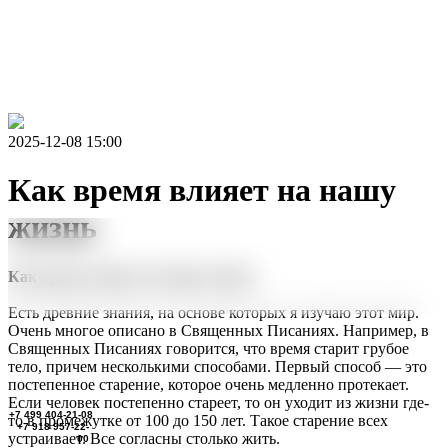
2025-12-08 15:00
Как время влияет на нашу
жизнь
Как время влияет на нашу жизнь
Есть древние знания, на основе которых я изучаю этот мир.
Очень многое описано в Священных Писаниях. Например, в
Священных Писаниях говорится, что время старит грубое
тело, причем несколькими способами. Первый способ — это
постепенное старение, которое очень медленно протекает.
Если человек постепенно стареет, то он уходит из жизни где-
+7 499 404-21-08
то в промежутке от 100 до 150 лет. Такое старение всех
+7 918 957-22-
устраивает. Все согласны столько жить.
00