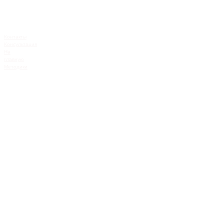
Контакты
Консультация
На
главную
Методики