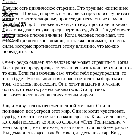
Главная
Дальше есть циклическое старение. Это трудные жизненные
Подбор
периоды. Приходит время, и у человека просто всё рушится в
Арома
жизни: портится здоровье, происходят несчастные случаи,
масла
Консультация
разводы и т. д. И человек думает, что ему просто не повезло.
Торсунова О.
На самом деле это уже предначертано судьбой. Так действует
Г.
Договор
циклическое плохое влияние. Когда человек понимает, что
оферты
есть это циклическое влияние, он также понимает, что есть
Методики
силы, которые противостоят этому влиянию, что можно
побеждать его.
Очень редко бывает, что человек не может справиться. Тогда
Бог заранее предупреждает, что твоя жизнь кончается или что-
то еще. Если ты захочешь сам, чтобы тебя предупредили, то
так и будет. Но большинство людей не хочет разбираться в
том, что здесь происходит. Они хотят впадать в отчаяние,
бояться, страдать, разочаровываться. Это признак
неграмотности в отношениях с этим миром.
Люди живут очень невежественной жизнью. Они не
понимают, как устроен этот мир. Они не хотят чувствовать
судьбу, хотя это всё не так сложно сделать. Каждый человек,
который подходит ко мне со словами «Олег Геннадьевич, у
меня вопрос», не понимает, что это всего лишь объем работы.
Вы думали, что здесь как бы сахар, а здесь не сахар. Когда